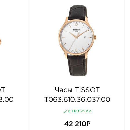
OT
Часы TISSOT
8.00
T063.610.36.037.00
в наличии
42 210
₽