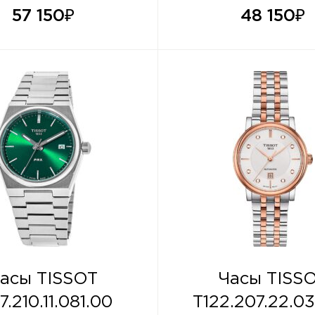
57 150
₽
48 150
₽
асы TISSOT
Часы TISS
7.210.11.081.00
T122.207.22.0