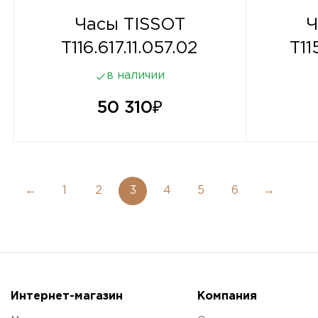
Часы TISSOT
Ч
T116.617.11.057.02
T11
в наличии
50 310
₽
←
1
2
3
4
5
6
→
Интернет-магазин
Компания