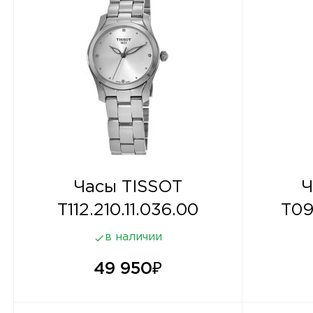
Часы TISSOT
Ч
T112.210.11.036.00
T09
в наличии
49 950
₽