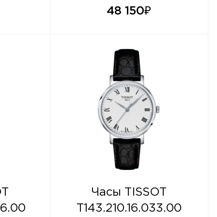
48 150
₽
OT
Часы TISSOT
36.00
T143.210.16.033.00