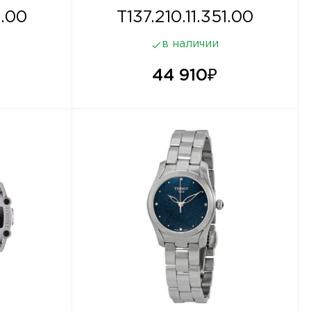
1.00
T137.210.11.351.00
в наличии
44 910
₽