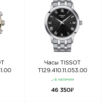
OT
Часы TISSOT
1.00
T129.410.11.053.00
в наличии
46 350
₽