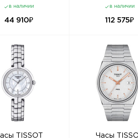
в наличии
в наличии
44 910
₽
112 575
₽
асы TISSOT
Часы TISS