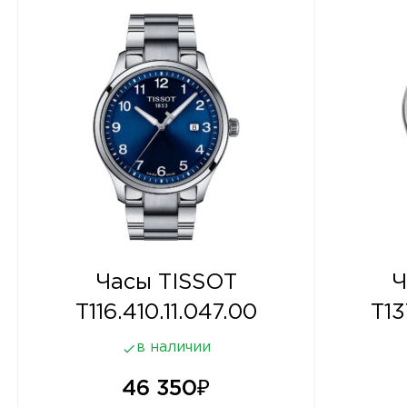
Часы TISSOT
Ч
T116.410.11.047.00
T13
в наличии
46 350
₽