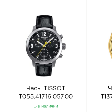
Часы TISSOT
Ч
T055.417.16.057.00
T13
в наличии