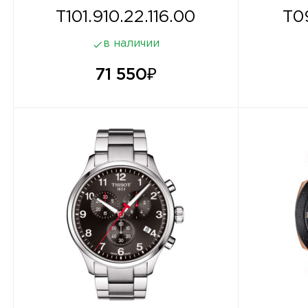
T101.910.22.116.00
T09
в наличии
71 550
₽