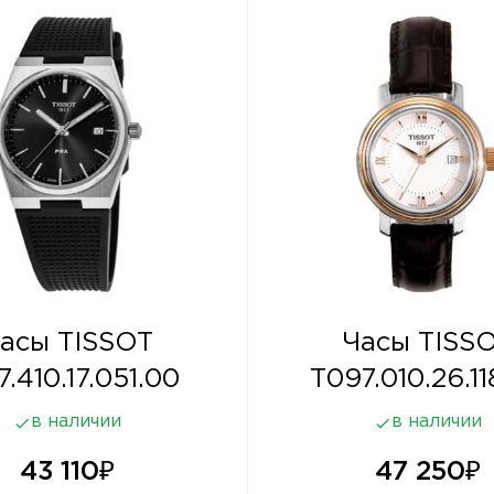
асы TISSOT
Часы TISS
7.410.17.051.00
T097.010.26.11
в наличии
в наличии
43 110
₽
47 250
₽