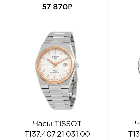
57 870
₽
Часы TISSOT
Ч
T137.407.21.031.00
T13