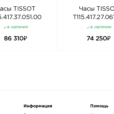
асы TISSOT
Часы TISS
5.417.37.051.00
T115.417.27.06
в наличии
в наличии
86 310
₽
74 250
₽
Информация
Помощь