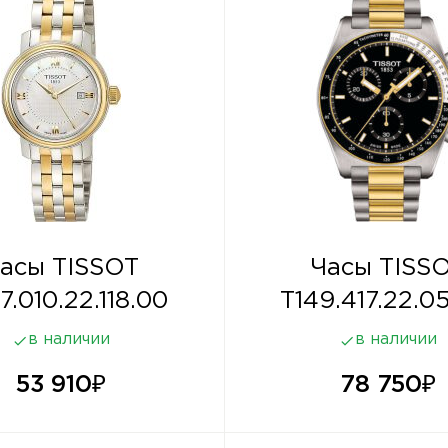
асы TISSOT
Часы TISS
7.010.22.118.00
T149.417.22.05
в наличии
в наличии
53 910
₽
78 750
₽