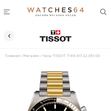
Главная
›
Магазин
›
Часы TISSOT T149.417.22.051.00