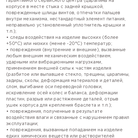
гарантийного сервисного центра (царапины на
корпусе в месте стыка с задней крышкой,
поврежденные шлицы винтов, отпечатки пальцев
внутри механизма, нестандартный элемент питания,
неправильно установленный уплотнитель крышки и
т.п.);
• следы воздействия на изделие высоких (более
+50°С) или низких (менее -20°С) температур;
• повреждения (внутренние и внешние), вызванные
любым внешним механическим воздействием,
ударными или вибрационными нагрузками,
применением внешней силы к частям изделия
(разбитое или выпавшее стекло, трещины, царапины,
задиры, сколы, деформация материалов и деталей,
слом, выгибание оси переводной головки,
искривление осей колес и баланса, деформации
пластин, разрыв или растяжение деталей, отрыв
ушек корпуса для крепления браслета и т.п.);
• повреждения, полученные в результате
воздействия влаги и связанные с нарушением правил
эксплуатации;
• повреждения, вызванные попаданием на изделие
едких химических веществ или растворителей