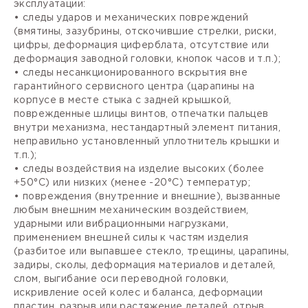
эксплуатации:
• следы ударов и механических повреждений
(вмятины, зазубрины, отскочившие стрелки, риски,
цифры, деформация циферблата, отсутствие или
деформация заводной головки, кнопок часов и т.п.);
• следы несанкционированного вскрытия вне
гарантийного сервисного центра (царапины на
корпусе в месте стыка с задней крышкой,
поврежденные шлицы винтов, отпечатки пальцев
внутри механизма, нестандартный элемент питания,
неправильно установленный уплотнитель крышки и
т.п.);
• следы воздействия на изделие высоких (более
+50°С) или низких (менее -20°С) температур;
• повреждения (внутренние и внешние), вызванные
любым внешним механическим воздействием,
ударными или вибрационными нагрузками,
применением внешней силы к частям изделия
(разбитое или выпавшее стекло, трещины, царапины,
задиры, сколы, деформация материалов и деталей,
слом, выгибание оси переводной головки,
искривление осей колес и баланса, деформации
пластин, разрыв или растяжение деталей, отрыв