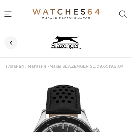
Главная
›
Магазин
›
Часы SLAZENGER SL.09.6519.2.04