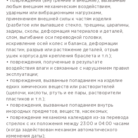
• повреждения (внутренние и внешние), вызванные
любым внешним механическим воздействием,
ударными или вибрационными нагрузками,
применением внешней силы к частям изделия
(разбитое или выпавшее стекло, трещины, царапины,
задиры, сколы, деформация материалов и деталей,
слом, выгибание оси переводной головки,
искривление осей колес и баланса, деформации
пластин, разрыв или растяжение деталей, отрыв
ушек корпуса для крепления браслета и т.п.);
• повреждения, полученные в результате
воздействия влаги и связанные с нарушением правил
эксплуатации;
• повреждения, вызванные попаданием на изделие
едких химических веществ или растворителей
(щелочи, кислоты, ртуть и ее пары, растворители
пластиков и т.п.);
• повреждения, вызванные попаданием внутрь
инородных предметов, веществ, насекомых;
• повреждение механизма календаря из-за перевода
стрелок с их положения между 23:00 и 04:00 часами
(когда задействован механизм автоматического
изменения даты);