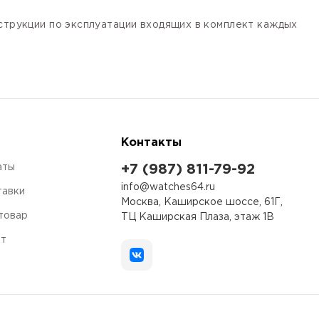
нструкции по эксплуатации входящих в комплект каждых
Контакты
аты
+7 (987) 811-79-92
info@watches64.ru
тавки
Москва, Каширское шоссе, 61Г,
 товар
ТЦ Каширская Плаза, этаж 1В
ет