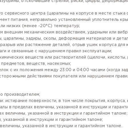
зазубрины, отскочившие стрелки, риски, цифры, деформаци
го сервисного центра (царапины на корпусе в месте стыка
мент питания, неправильно установленный уплотнитель крыш
ли низких (менее -20°С) температур;
м внешним механическим воздействием, ударными или вибр
, царапины, задиры, сколы, деформация материалов и детал
разрыв или растяжение деталей, отрыв ушек корпуса для кр
аги и связанные с нарушением правил эксплуатации;
имических веществ или растворителей (щелочи, кислоты, рт
 предметов, веществ, насекомых;
лок с их положения между 23:00 и 04:00 часами (когда за
сторожными действиями покупателя или нарушением правил
го производителем;
: истирание поверхности, в том числе покрытия, корпуса, 
лы в пределах величины, указанной в инструкции и гарант
х величины, указанной в инструкции и гарантийном талоне;
 указанной в инструкции и гарантийном талоне;
величины, указанной в инструкции и гарантийном талоне.