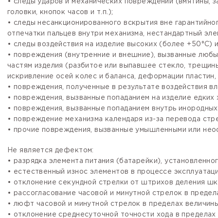
• следы ударов и механических повреждений (вмятины, 
головки, кнопок часов и т.п.);
• следы несанкционированного вскрытия вне гарантийно
отпечатки пальцев внутри механизма, нестандартный эле
• следы воздействия на изделие высоких (более +50°С) и
• повреждения (внутренние и внешние), вызванные любы
частям изделия (разбитое или выпавшее стекло, трещины
искривление осей колес и баланса, деформации пластин, 
• повреждения, полученные в результате воздействия вл
• повреждения, вызванные попаданием на изделие едких х
• повреждения, вызванные попаданием внутрь инородных
• повреждение механизма календаря из-за перевода стре
• прочие повреждения, вызванные умышленными или нео
Не является дефектом:
• разрядка элемента питания (батарейки), установленно
• естественный износ элементов в процессе эксплуатации
• отклонение секундной стрелки от штрихов деления шка
• рассогласование часовой и минутной стрелок в предела
• люфт часовой и минутной стрелок в пределах величины,
• отклонение среднесуточной точности хода в пределах 