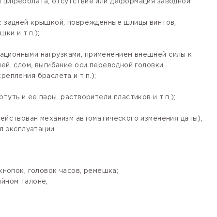
я циферблата, отсутствие или деформация заводной
 с задней крышкой, поврежденные шлицы винтов,
ки и т.п.);
ационными нагрузками, применением внешней силы к
ей, слом, выгибание оси переводной головки,
епления браслета и т.п.);
уть и ее пары, растворители пластиков и т.п.);
действован механизм автоматического изменения даты);
 эксплуатации.
кнопок, головок часов, ремешка;
ийном талоне;