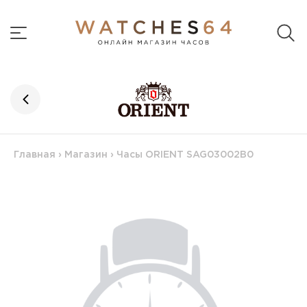
Главная
›
Магазин
›
Часы ORIENT SAG03002B0