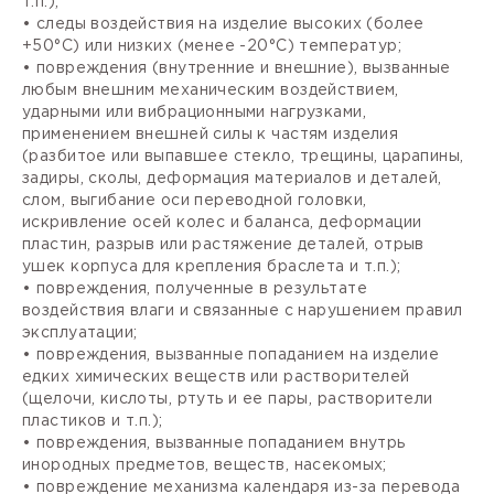
т.п.);
• следы воздействия на изделие высоких (более
+50°С) или низких (менее -20°С) температур;
• повреждения (внутренние и внешние), вызванные
любым внешним механическим воздействием,
ударными или вибрационными нагрузками,
применением внешней силы к частям изделия
(разбитое или выпавшее стекло, трещины, царапины,
задиры, сколы, деформация материалов и деталей,
слом, выгибание оси переводной головки,
искривление осей колес и баланса, деформации
пластин, разрыв или растяжение деталей, отрыв
ушек корпуса для крепления браслета и т.п.);
• повреждения, полученные в результате
воздействия влаги и связанные с нарушением правил
эксплуатации;
• повреждения, вызванные попаданием на изделие
едких химических веществ или растворителей
(щелочи, кислоты, ртуть и ее пары, растворители
пластиков и т.п.);
• повреждения, вызванные попаданием внутрь
инородных предметов, веществ, насекомых;
• повреждение механизма календаря из-за перевода