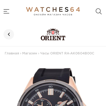
Главная
›
Магазин
›
Часы ORIENT RA-AK0604B00C