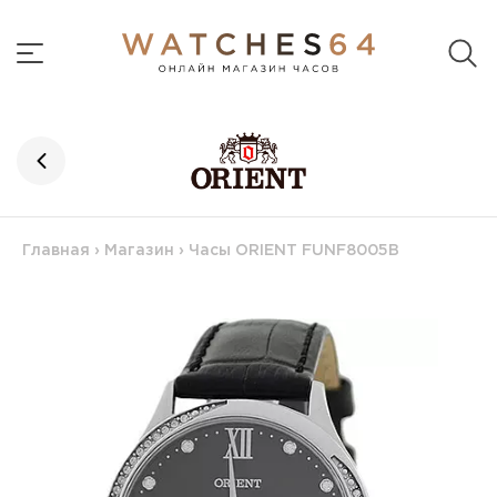
Главная
›
Магазин
›
Часы ORIENT FUNF8005B