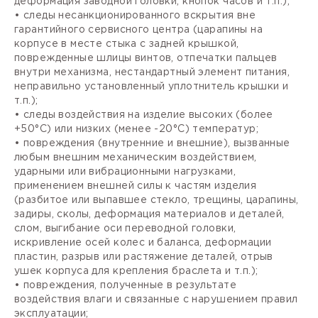
деформация заводной головки, кнопок часов и т.п.);
• следы несанкционированного вскрытия вне
гарантийного сервисного центра (царапины на
корпусе в месте стыка с задней крышкой,
поврежденные шлицы винтов, отпечатки пальцев
внутри механизма, нестандартный элемент питания,
неправильно установленный уплотнитель крышки и
т.п.);
• следы воздействия на изделие высоких (более
+50°С) или низких (менее -20°С) температур;
• повреждения (внутренние и внешние), вызванные
любым внешним механическим воздействием,
ударными или вибрационными нагрузками,
применением внешней силы к частям изделия
(разбитое или выпавшее стекло, трещины, царапины,
задиры, сколы, деформация материалов и деталей,
слом, выгибание оси переводной головки,
искривление осей колес и баланса, деформации
пластин, разрыв или растяжение деталей, отрыв
ушек корпуса для крепления браслета и т.п.);
• повреждения, полученные в результате
воздействия влаги и связанные с нарушением правил
эксплуатации;