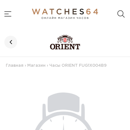
Главная
›
Магазин
›
Часы ORIENT FUG1X004B9