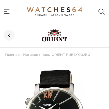
Главная
›
Магазин
›
Часы ORIENT FUB8Y002B0