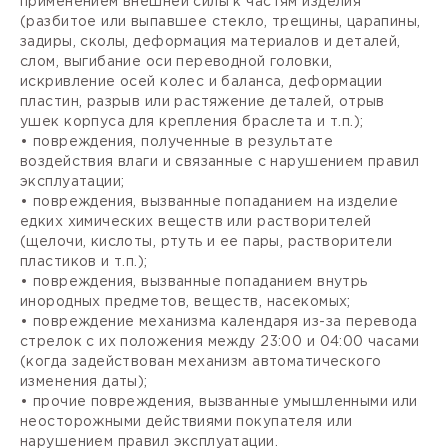
применением внешней силы к частям изделия
(разбитое или выпавшее стекло, трещины, царапины,
задиры, сколы, деформация материалов и деталей,
слом, выгибание оси переводной головки,
искривление осей колес и баланса, деформации
пластин, разрыв или растяжение деталей, отрыв
ушек корпуса для крепления браслета и т.п.);
• повреждения, полученные в результате
воздействия влаги и связанные с нарушением правил
эксплуатации;
• повреждения, вызванные попаданием на изделие
едких химических веществ или растворителей
(щелочи, кислоты, ртуть и ее пары, растворители
пластиков и т.п.);
• повреждения, вызванные попаданием внутрь
инородных предметов, веществ, насекомых;
• повреждение механизма календаря из-за перевода
стрелок с их положения между 23:00 и 04:00 часами
(когда задействован механизм автоматического
изменения даты);
• прочие повреждения, вызванные умышленными или
неосторожными действиями покупателя или
нарушением правил эксплуатации.