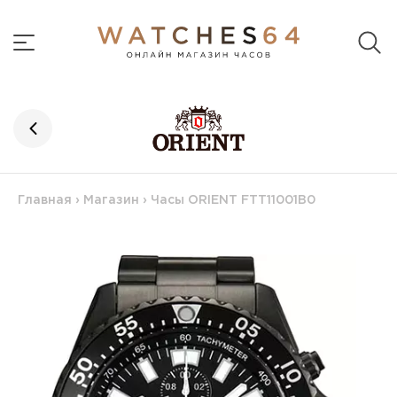
Главная
›
Магазин
›
Часы ORIENT FTT11001B0