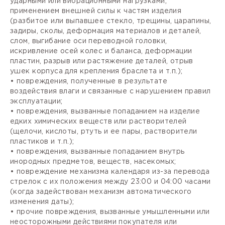
ударными или вибрационными нагрузками,
применением внешней силы к частям изделия
(разбитое или выпавшее стекло, трещины, царапины,
задиры, сколы, деформация материалов и деталей,
слом, выгибание оси переводной головки,
искривление осей колес и баланса, деформации
пластин, разрыв или растяжение деталей, отрыв
ушек корпуса для крепления браслета и т.п.);
• повреждения, полученные в результате
воздействия влаги и связанные с нарушением правил
эксплуатации;
• повреждения, вызванные попаданием на изделие
едких химических веществ или растворителей
(щелочи, кислоты, ртуть и ее пары, растворители
пластиков и т.п.);
• повреждения, вызванные попаданием внутрь
инородных предметов, веществ, насекомых;
• повреждение механизма календаря из-за перевода
стрелок с их положения между 23:00 и 04:00 часами
(когда задействован механизм автоматического
изменения даты);
• прочие повреждения, вызванные умышленными или
неосторожными действиями покупателя или