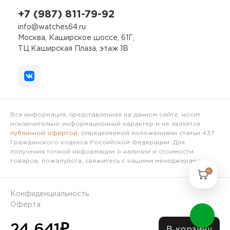
+7 (987) 811-79-92
info@watches64.ru
Москва, Каширское шоссе, 61Г,
ТЦ Каширская Плаза, этаж 1В
Вся информация, представленная на данном сайте, носит
исключительно информационный характер и не является
публичной офертой
, определяемой положениями статьи 437
Гражданского кодекса Российской Федерации. Для
получения точной информации о наличии и стоимости
товаров, пожалуйста, свяжитесь с нашими менеджерами.
0
Конфиденциальность
Оферта
24 641
₽
© 2023 Интернет-магазин Часы64.ру
В корзину