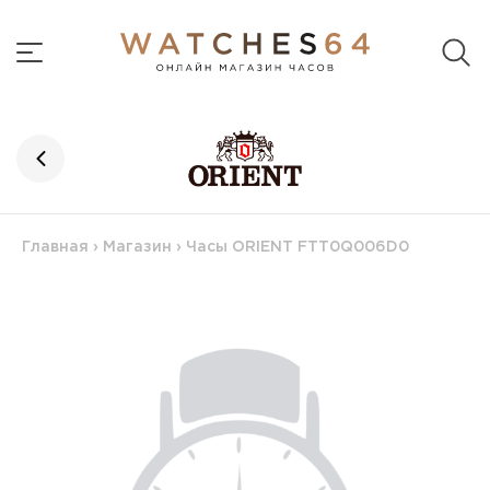
Главная
›
Магазин
›
Часы ORIENT FTT0Q006D0