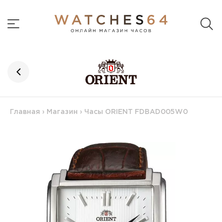
Главная
›
Магазин
›
Часы ORIENT FDBAD005W0