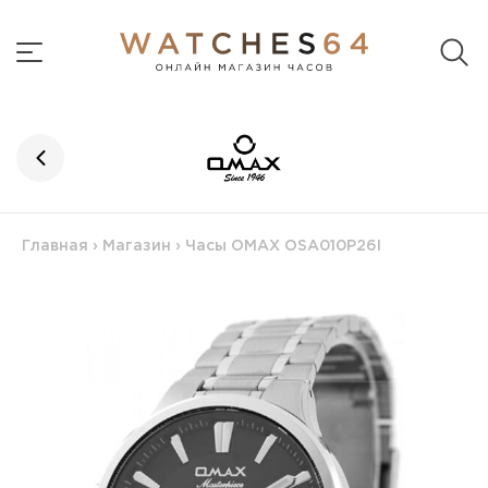
Главная
›
Магазин
›
Часы OMAX OSA010P26I