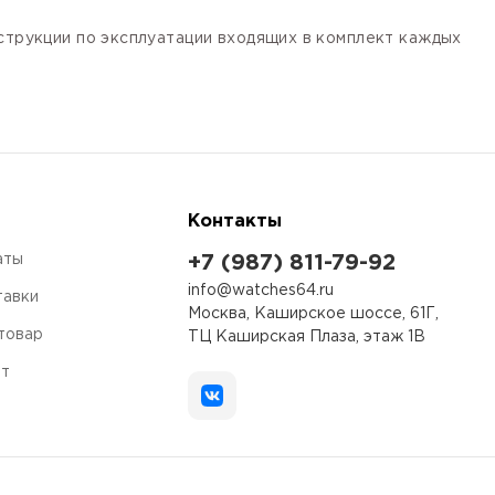
нструкции по эксплуатации входящих в комплект каждых
Контакты
аты
+7 (987) 811-79-92
info@watches64.ru
тавки
Москва, Каширское шоссе, 61Г,
 товар
ТЦ Каширская Плаза, этаж 1В
ет