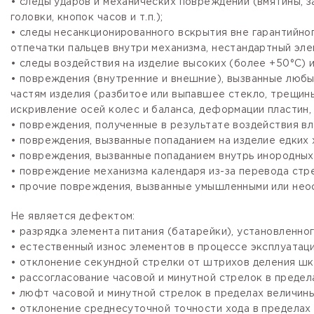
• следы ударов и механических повреждений (вмятины, 
головки, кнопок часов и т.п.);
• следы несанкционированного вскрытия вне гарантийно
отпечатки пальцев внутри механизма, нестандартный эле
• следы воздействия на изделие высоких (более +50°С) и
• повреждения (внутренние и внешние), вызванные любы
частям изделия (разбитое или выпавшее стекло, трещины
искривление осей колес и баланса, деформации пластин, 
• повреждения, полученные в результате воздействия вл
• повреждения, вызванные попаданием на изделие едких х
• повреждения, вызванные попаданием внутрь инородных
• повреждение механизма календаря из-за перевода стре
• прочие повреждения, вызванные умышленными или нео
Не является дефектом:
• разрядка элемента питания (батарейки), установленно
• естественный износ элементов в процессе эксплуатации
• отклонение секундной стрелки от штрихов деления шка
• рассогласование часовой и минутной стрелок в предела
• люфт часовой и минутной стрелок в пределах величины,
• отклонение среднесуточной точности хода в пределах 