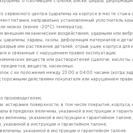
зазубрины, отскочившие стрелки, риски, цифры, деформаци
го сервисного центра (царапины на корпусе в месте стыка
мент питания, неправильно установленный уплотнитель крыш
ли низких (менее -20°С) температур;
м внешним механическим воздействием, ударными или вибр
, царапины, задиры, сколы, деформация материалов и детал
разрыв или растяжение деталей, отрыв ушек корпуса для кр
аги и связанные с нарушением правил эксплуатации;
имических веществ или растворителей (щелочи, кислоты, рт
 предметов, веществ, насекомых;
лок с их положения между 23:00 и 04:00 часами (когда за
сторожными действиями покупателя или нарушением правил
го производителем;
: истирание поверхности, в том числе покрытия, корпуса, 
лы в пределах величины, указанной в инструкции и гарант
х величины, указанной в инструкции и гарантийном талоне;
 указанной в инструкции и гарантийном талоне;
величины, указанной в инструкции и гарантийном талоне.