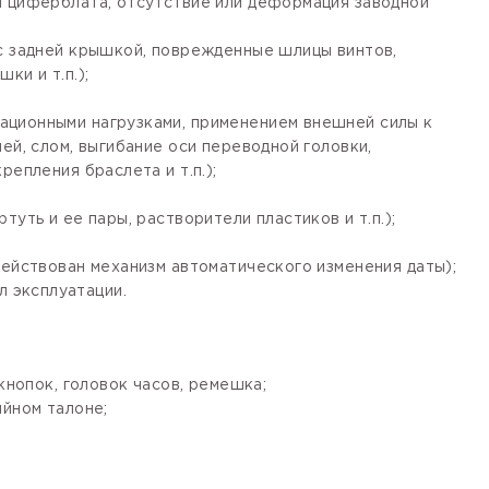
я циферблата, отсутствие или деформация заводной
 с задней крышкой, поврежденные шлицы винтов,
ки и т.п.);
ационными нагрузками, применением внешней силы к
ей, слом, выгибание оси переводной головки,
епления браслета и т.п.);
уть и ее пары, растворители пластиков и т.п.);
действован механизм автоматического изменения даты);
 эксплуатации.
кнопок, головок часов, ремешка;
ийном талоне;