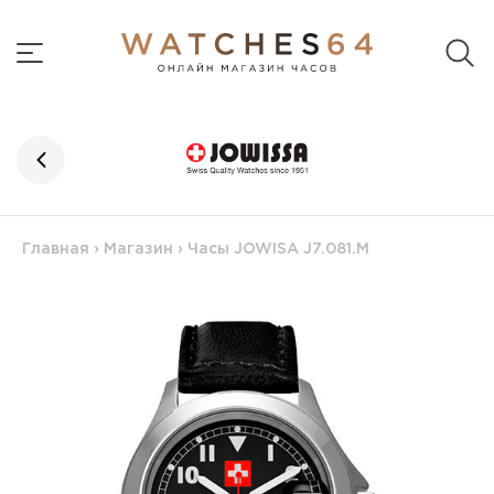
Главная
›
Магазин
›
Часы JOWISA J7.081.M