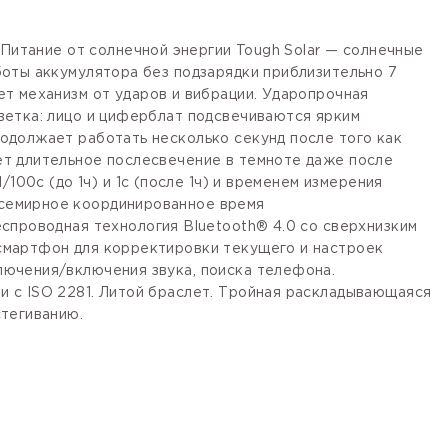
Питание от солнечной энергии Tough Solar — солнечные
боты аккумулятора без подзарядки приблизительно 7
т механизм от ударов и вибрации. Ударопрочная
ветка: лицо и циферблат подсвечиваются ярким
одолжает работать несколько секунд после того как
ет длительное послесвечение в темноте даже после
100с (до 1ч) и 1с (после 1ч) и временем измерения
 всемирное координированное время
спроводная технология Bluetooth® 4.0 со сверхнизким
смартфон для корректировки текущего и настроек
лючения/включения звука, поиска телефона.
 с ISO 2281. Литой браслет. Тройная раскладывающаяся
стегиванию.