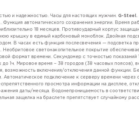
остью и надежностью. Часы для настоящих мужчин.
G-Steel.
. Функция автоматического сохранения энергии. Время ра
риблизительно 18 месяцев.
Противоударный корпус
защищае
днюю крышку в единый карбоновый моноблок. Двойная подc
дом. В часах есть функция послесвечения — подсветка пр
ый. Необритовое светонакопительное покрытие обеспечива
совой формат
времени. Секундомер с точностью показаний 1/
 до 1ч.
Мировое время
– 38 городов (38 часовых поясов),
я, возможность включения/отключения данной функции. Бе
м. Автоматическое подключение к серверу времени через 
еспрепятственного просмотра информации на дисплее, отк
ажения даты/месяца. Водонепроницаемость в соответствии
ельная защелка на браслете препятствует случайному рас