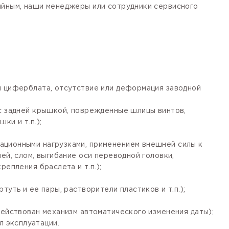
тийным, наши менеджеры или сотрудники сервисного
я циферблата, отсутствие или деформация заводной
 с задней крышкой, поврежденные шлицы винтов,
ки и т.п.);
ационными нагрузками, применением внешней силы к
ей, слом, выгибание оси переводной головки,
епления браслета и т.п.);
уть и ее пары, растворители пластиков и т.п.);
действован механизм автоматического изменения даты);
 эксплуатации.