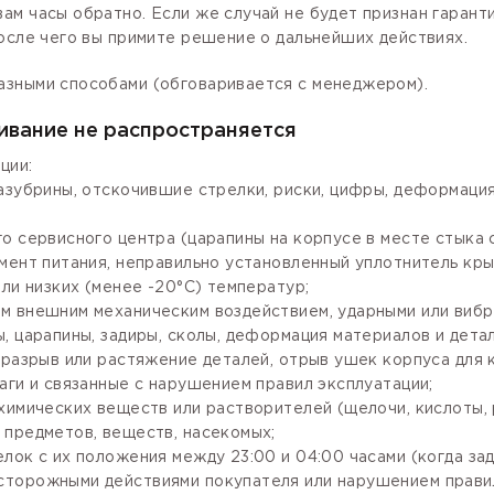
ам часы обратно. Если же случай не будет признан гаран
осле чего вы примите решение о дальнейших действиях.
азными способами (обговаривается с менеджером).
ивание не распространяется
ции:
зазубрины, отскочившие стрелки, риски, цифры, деформаци
го сервисного центра (царапины на корпусе в месте стыка
мент питания, неправильно установленный уплотнитель крыш
ли низких (менее -20°С) температур;
м внешним механическим воздействием, ударными или вибр
, царапины, задиры, сколы, деформация материалов и детал
разрыв или растяжение деталей, отрыв ушек корпуса для кр
аги и связанные с нарушением правил эксплуатации;
имических веществ или растворителей (щелочи, кислоты, рт
 предметов, веществ, насекомых;
лок с их положения между 23:00 и 04:00 часами (когда за
сторожными действиями покупателя или нарушением правил