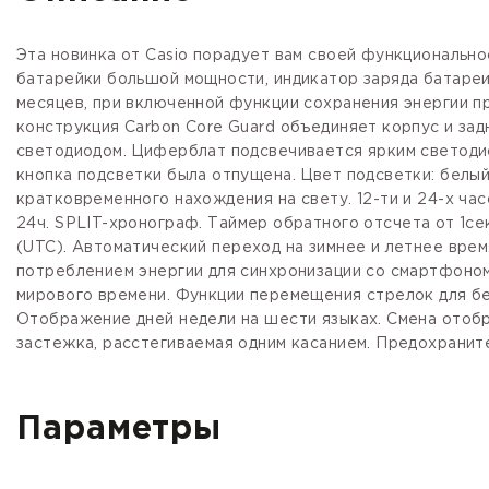
Эта новинка от Casio порадует вам своей функциональн
батарейки большой мощности, индикатор заряда батареи
месяцев, при включенной функции сохранения энергии п
конструкция Carbon Core Guard объединяет корпус и за
светодиодом. Циферблат подсвечивается ярким светодио
кнопка подсветки была отпущена. Цвет подсветки: бел
кратковременного нахождения на свету.
12-ти и 24-х ча
24ч.
SPLIT-хронограф.
Таймер
обратного отсчета от 1сек
(
UTC).
Автоматический переход на зимнее и летнее врем
потреблением энергии для синхронизации со смартфоно
мирового времени. Функции перемещения стрелок для б
Отображение дней недели на шести языках. Смена отобр
застежка, расстегиваемая одним касанием. Предохранит
Параметры