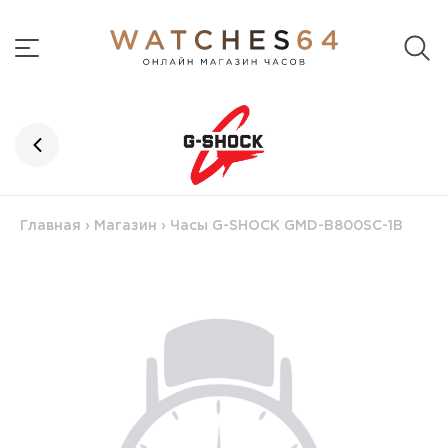
Главная
›
Магазин
›
Часы G-SHOCK GMD-B800SC-1B