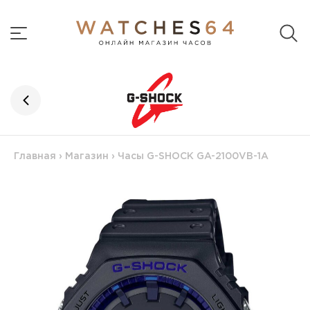
Главная
›
Магазин
›
Часы G-SHOCK GA-2100VB-1A