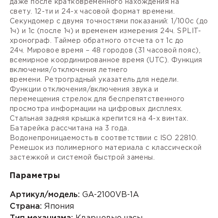
даже после кратковременного нахождения на
свету.
12-ти и 24-х часовой формат
времени.
Секундомер с двумя точностями показаний: 1/100с (до
1ч) и 1с (после 1ч) и временем измерения 24ч.
SPLIT-
хронограф.
Таймер
обратного отсчета от 1с до
24ч.
Мировое время
– 48 городов (31 часовой пояс),
всемирное координированное время (
UTC).
Функция
включения/отключения летнего
времени.
Ретроградный
указатель для недели.
Функции отключения/включения звука и
перемещения стрелок для беспрепятственного
просмотра информации на цифровых дисплеях.
Стальная задняя крышка крепится на 4-х винтах.
Батарейка рассчитана на 3 года.
Водонепроницаемость в соответствии с ISO 22810.
Ремешок из полимерного материала с классической
застежкой и системой быстрой замены.
Параметры
Артикул/модель:
GA-2100VB-1A
Страна:
Япония