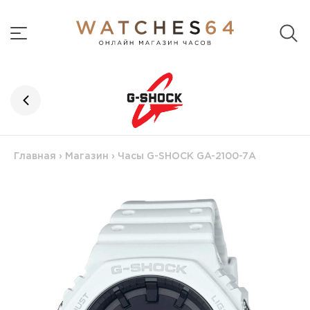
Главная
›
Магазин
›
Часы G-SHOCK GA-2100-7A