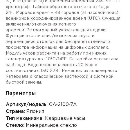
1ч) и 1с (после 1ч) и временем измерения 24ч.
SPLIT-
хронограф.
Таймер
обратного отсчета от 1с до
24ч.
Мировое время
– 48 городов (31 часовой пояс),
всемирное координированное время (
UTC).
Функция
включения/отключения летнего
времени.
Ретроградный
указатель для недели.
Функции отключения/включения звука и
перемещения стрелок для беспрепятственного
просмотра информации на цифровых дисплеях.
Модуль часов рассчитан на работу при низких
температурах до -10°С/14°F. Батарейка рассчитана
на 3 года. Водонепроницаемость 20 Бар в
соответствии с ISO 2281. Ремешок из полимерного
материала с классической застежкой и системой
быстрой замены.
Параметры
Артикул/модель:
GA-2100-7A
Страна:
Япония
Тип механизма:
Кварцевые часы
Стекло:
Минеральное стекло