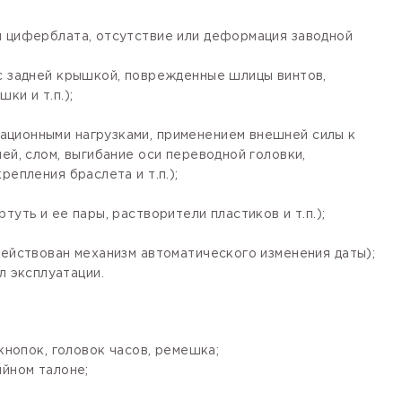
я циферблата, отсутствие или деформация заводной
 с задней крышкой, поврежденные шлицы винтов,
ки и т.п.);
ационными нагрузками, применением внешней силы к
ей, слом, выгибание оси переводной головки,
епления браслета и т.п.);
уть и ее пары, растворители пластиков и т.п.);
действован механизм автоматического изменения даты);
 эксплуатации.
кнопок, головок часов, ремешка;
ийном талоне;