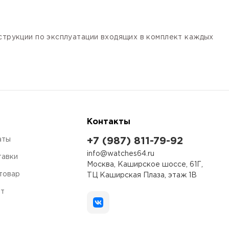
нструкции по эксплуатации входящих в комплект каждых
Контакты
аты
+7 (987) 811-79-92
info@watches64.ru
тавки
Москва, Каширское шоссе, 61Г,
 товар
ТЦ Каширская Плаза, этаж 1В
ет