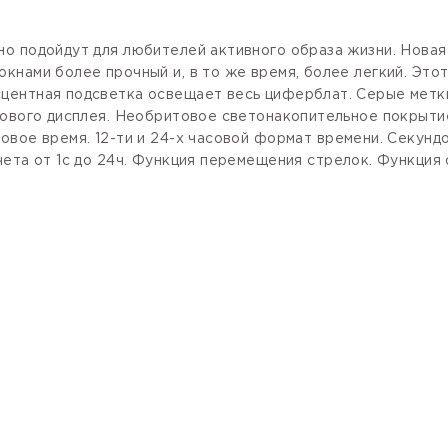
о подойдут для любителей активного образа жизни. Новая 
кнами более прочный и, в то же время, более легкий. Это
центная подсветка освещает весь циферблат. Серые метк
рового дисплея. Необритовое светонакопительное покрыти
овое время.
12-ти и 24-х часовой формат
времени. Секундо
ета от 1с до 24ч. Функция перемещения стрелок. Функция 