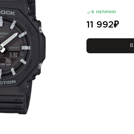
в наличии
11 992
₽
В