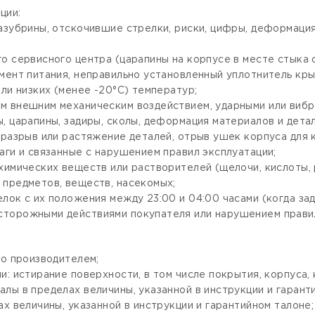
ции:
зазубрины, отскочившие стрелки, риски, цифры, деформаци
го сервисного центра (царапины на корпусе в месте стыка
мент питания, неправильно установленный уплотнитель крыш
ли низких (менее -20°С) температур;
м внешним механическим воздействием, ударными или вибр
, царапины, задиры, сколы, деформация материалов и детал
разрыв или растяжение деталей, отрыв ушек корпуса для кр
аги и связанные с нарушением правил эксплуатации;
имических веществ или растворителей (щелочи, кислоты, рт
 предметов, веществ, насекомых;
лок с их положения между 23:00 и 04:00 часами (когда за
сторожными действиями покупателя или нарушением правил
го производителем;
: истирание поверхности, в том числе покрытия, корпуса, 
лы в пределах величины, указанной в инструкции и гарант
х величины, указанной в инструкции и гарантийном талоне;