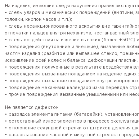
На изделия, имеющие следы нарушения правил эксплуата
• следы ударов и механических повреждений (вмятины, 
головки, кнопок часов и т.п.);
• следы несанкционированного вскрытия вне гарантийно
отпечатки пальцев внутри механизма, нестандартный эле
• следы воздействия на изделие высоких (более +50°С) и
• повреждения (внутренние и внешние), вызванные любы
частям изделия (разбитое или выпавшее стекло, трещины
искривление осей колес и баланса, деформации пластин, 
• повреждения, полученные в результате воздействия вл
• повреждения, вызванные попаданием на изделие едких х
• повреждения, вызванные попаданием внутрь инородных
• повреждение механизма календаря из-за перевода стре
• прочие повреждения, вызванные умышленными или нео
Не является дефектом:
• разрядка элемента питания (батарейки), установленно
• естественный износ элементов в процессе эксплуатации
• отклонение секундной стрелки от штрихов деления шка
• рассогласование часовой и минутной стрелок в предела