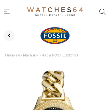
Главная
›
Магазин
›
Часы FOSSIL ES5133