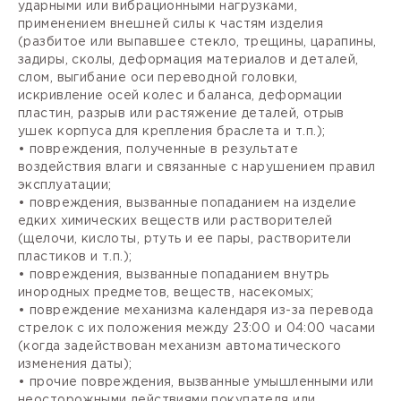
ударными или вибрационными нагрузками,
применением внешней силы к частям изделия
(разбитое или выпавшее стекло, трещины, царапины,
задиры, сколы, деформация материалов и деталей,
слом, выгибание оси переводной головки,
искривление осей колес и баланса, деформации
пластин, разрыв или растяжение деталей, отрыв
ушек корпуса для крепления браслета и т.п.);
• повреждения, полученные в результате
воздействия влаги и связанные с нарушением правил
эксплуатации;
• повреждения, вызванные попаданием на изделие
едких химических веществ или растворителей
(щелочи, кислоты, ртуть и ее пары, растворители
пластиков и т.п.);
• повреждения, вызванные попаданием внутрь
инородных предметов, веществ, насекомых;
• повреждение механизма календаря из-за перевода
стрелок с их положения между 23:00 и 04:00 часами
(когда задействован механизм автоматического
изменения даты);
• прочие повреждения, вызванные умышленными или
неосторожными действиями покупателя или