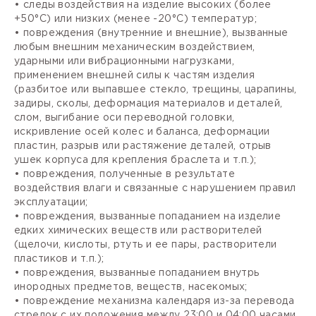
• следы воздействия на изделие высоких (более
+50°С) или низких (менее -20°С) температур;
• повреждения (внутренние и внешние), вызванные
любым внешним механическим воздействием,
ударными или вибрационными нагрузками,
применением внешней силы к частям изделия
(разбитое или выпавшее стекло, трещины, царапины,
задиры, сколы, деформация материалов и деталей,
слом, выгибание оси переводной головки,
искривление осей колес и баланса, деформации
пластин, разрыв или растяжение деталей, отрыв
ушек корпуса для крепления браслета и т.п.);
• повреждения, полученные в результате
воздействия влаги и связанные с нарушением правил
эксплуатации;
• повреждения, вызванные попаданием на изделие
едких химических веществ или растворителей
(щелочи, кислоты, ртуть и ее пары, растворители
пластиков и т.п.);
• повреждения, вызванные попаданием внутрь
инородных предметов, веществ, насекомых;
• повреждение механизма календаря из-за перевода
стрелок с их положения между 23:00 и 04:00 часами