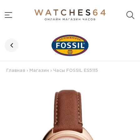
Главная
›
Магазин
›
Часы FOSSIL ES5115