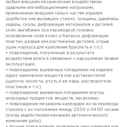
любым внешним механическим воздействием,
ударными или вибрационными нагрузками,
применением внешней силы к частям изделия
(разбитое или выпавшее стекло, трещины, царапины,
задиры, сколы, деформация материалов и деталей,
слом, выгибание оси переводной головки,
искривление осей колес и баланса, деформации
пластин, разрыв или растяжение деталей, отрыв
ушек корпуса для крепления браслета и т.п.);
• повреждения, полученные в результате
воздействия влаги и связанные с нарушением правил
эксплуатации;
• повреждения, вызванные попаданием на изделие
едких химических веществ или растворителей
(щелочи, кислоты, ртуть и ее пары, растворители
пластиков и т.п.);
• повреждения, вызванные попаданием внутрь
инородных предметов, веществ, насекомых;
• повреждение механизма календаря из-за перевода
стрелок с их положения между 23:00 и 04:00 часами
(когда задействован механизм автоматического
изменения даты);
• прочие повреждения, вызванные умышленными или