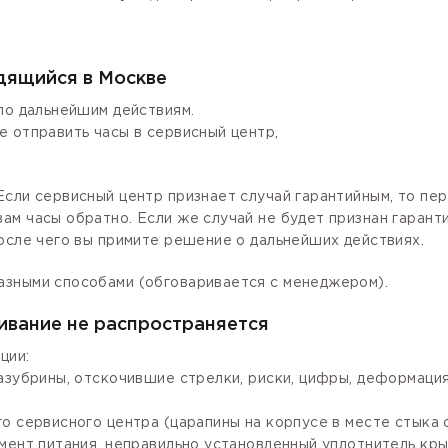
одящийся в Москве
по дальнейшим действиям.
е отправить часы в сервисный центр,
сли сервисный центр признает случай гарантийным, то пер
ам часы обратно. Если же случай не будет признан гаран
осле чего вы примите решение о дальнейших действиях.
азными способами (обговаривается с менеджером).
ивание не распространяется
ции:
зазубрины, отскочившие стрелки, риски, цифры, деформаци
го сервисного центра (царапины на корпусе в месте стыка
мент питания, неправильно установленный уплотнитель крыш