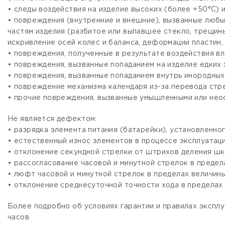
• следы воздействия на изделие высоких (более +50°С) и
• повреждения (внутренние и внешние), вызванные любы
частям изделия (разбитое или выпавшее стекло, трещины
искривление осей колес и баланса, деформации пластин, 
• повреждения, полученные в результате воздействия вл
• повреждения, вызванные попаданием на изделие едких х
• повреждения, вызванные попаданием внутрь инородных
• повреждение механизма календаря из-за перевода стре
• прочие повреждения, вызванные умышленными или нео
Не является дефектом:
• разрядка элемента питания (батарейки), установленно
• естественный износ элементов в процессе эксплуатации
• отклонение секундной стрелки от штрихов деления шка
• рассогласование часовой и минутной стрелок в предела
• люфт часовой и минутной стрелок в пределах величины,
• отклонение среднесуточной точности хода в пределах 
Более подробно об условиях гарантии и правилах эксплу
часов.