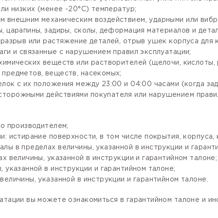
ли низких (менее -20°С) температур;
м внешним механическим воздействием, ударными или вибр
, царапины, задиры, сколы, деформация материалов и детал
разрыв или растяжение деталей, отрыв ушек корпуса для кр
аги и связанные с нарушением правил эксплуатации;
имических веществ или растворителей (щелочи, кислоты, рт
 предметов, веществ, насекомых;
лок с их положения между 23:00 и 04:00 часами (когда за
сторожными действиями покупателя или нарушением правил
го производителем;
: истирание поверхности, в том числе покрытия, корпуса, 
лы в пределах величины, указанной в инструкции и гарант
х величины, указанной в инструкции и гарантийном талоне;
 указанной в инструкции и гарантийном талоне;
величины, указанной в инструкции и гарантийном талоне.
атации вы можете ознакомиться в гарантийном талоне и и