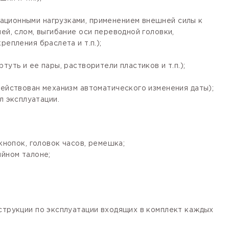
ационными нагрузками, применением внешней силы к
ей, слом, выгибание оси переводной головки,
епления браслета и т.п.);
уть и ее пары, растворители пластиков и т.п.);
действован механизм автоматического изменения даты);
 эксплуатации.
кнопок, головок часов, ремешка;
ийном талоне;
нструкции по эксплуатации входящих в комплект каждых