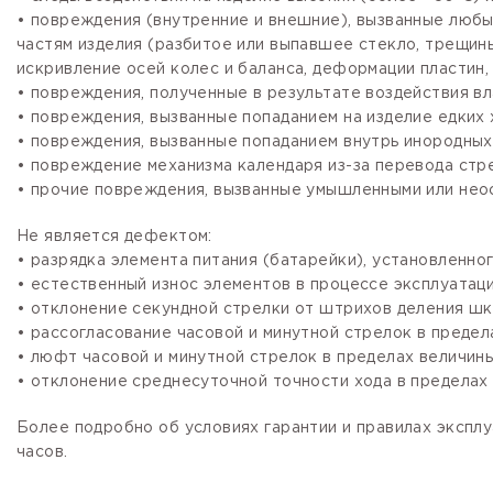
• повреждения (внутренние и внешние), вызванные любы
частям изделия (разбитое или выпавшее стекло, трещины
искривление осей колес и баланса, деформации пластин, 
• повреждения, полученные в результате воздействия вл
• повреждения, вызванные попаданием на изделие едких х
• повреждения, вызванные попаданием внутрь инородных
• повреждение механизма календаря из-за перевода стре
• прочие повреждения, вызванные умышленными или нео
Не является дефектом:
• разрядка элемента питания (батарейки), установленно
• естественный износ элементов в процессе эксплуатации
• отклонение секундной стрелки от штрихов деления шка
• рассогласование часовой и минутной стрелок в предела
• люфт часовой и минутной стрелок в пределах величины,
• отклонение среднесуточной точности хода в пределах 
Более подробно об условиях гарантии и правилах эксплу
часов.