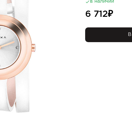
в наличии
6 712
₽
В