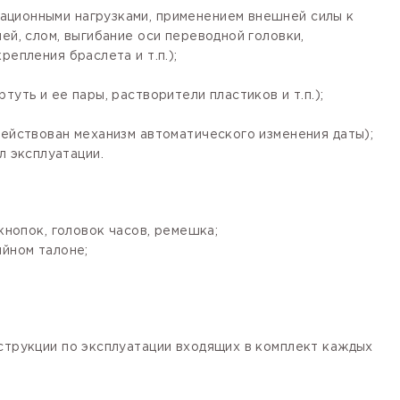
ационными нагрузками, применением внешней силы к
ей, слом, выгибание оси переводной головки,
епления браслета и т.п.);
уть и ее пары, растворители пластиков и т.п.);
действован механизм автоматического изменения даты);
 эксплуатации.
кнопок, головок часов, ремешка;
ийном талоне;
нструкции по эксплуатации входящих в комплект каждых