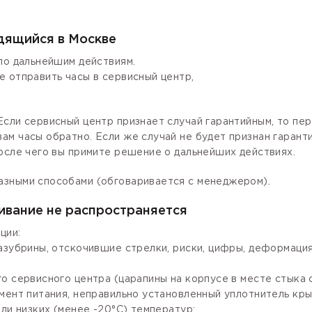
одящийся в Москве
по дальнейшим действиям.
е отправить часы в сервисный центр,
сли сервисный центр признает случай гарантийным, то пер
ам часы обратно. Если же случай не будет признан гаран
осле чего вы примите решение о дальнейших действиях.
азными способами (обговаривается с менеджером).
ивание не распространяется
ции:
зазубрины, отскочившие стрелки, риски, цифры, деформаци
го сервисного центра (царапины на корпусе в месте стыка
мент питания, неправильно установленный уплотнитель крыш
ли низких (менее -20°С) температур;