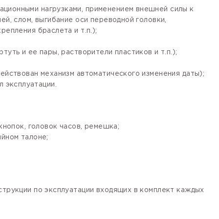
ационными нагрузками, применением внешней силы к
ей, слом, выгибание оси переводной головки,
епления браслета и т.п.);
уть и ее пары, растворители пластиков и т.п.);
действован механизм автоматического изменения даты);
 эксплуатации.
кнопок, головок часов, ремешка;
ийном талоне;
нструкции по эксплуатации входящих в комплект каждых