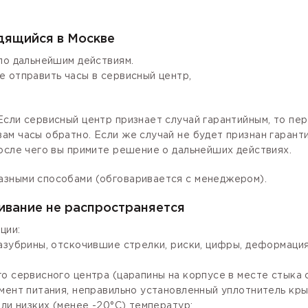
одящийся в Москве
по дальнейшим действиям.
е отправить часы в сервисный центр,
сли сервисный центр признает случай гарантийным, то пер
ам часы обратно. Если же случай не будет признан гаран
осле чего вы примите решение о дальнейших действиях.
азными способами (обговаривается с менеджером).
ивание не распространяется
ции:
зазубрины, отскочившие стрелки, риски, цифры, деформаци
го сервисного центра (царапины на корпусе в месте стыка
мент питания, неправильно установленный уплотнитель крыш
ли низких (менее -20°С) температур;