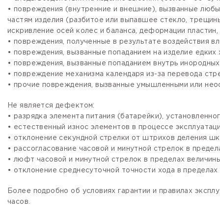
• повреждения (внутренние и внешние), вызванные любы
частям изделия (разбитое или выпавшее стекло, трещины
искривление осей колес и баланса, деформации пластин, 
• повреждения, полученные в результате воздействия вл
• повреждения, вызванные попаданием на изделие едких х
• повреждения, вызванные попаданием внутрь инородных
• повреждение механизма календаря из-за перевода стре
• прочие повреждения, вызванные умышленными или нео
Не является дефектом:
• разрядка элемента питания (батарейки), установленно
• естественный износ элементов в процессе эксплуатации
• отклонение секундной стрелки от штрихов деления шка
• рассогласование часовой и минутной стрелок в предела
• люфт часовой и минутной стрелок в пределах величины,
• отклонение среднесуточной точности хода в пределах 
Более подробно об условиях гарантии и правилах эксплу
часов.