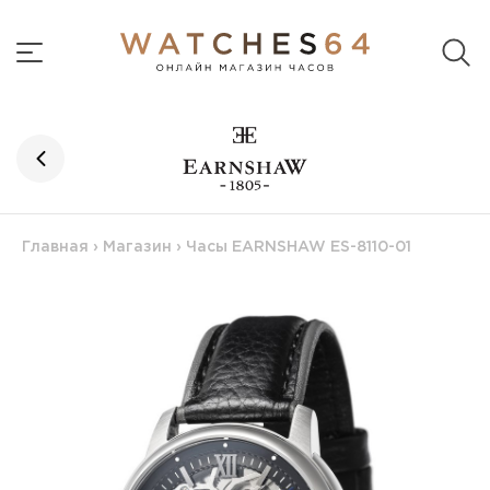
Главная
›
Магазин
›
Часы EARNSHAW ES-8110-01