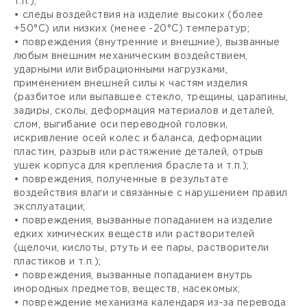
т.п.);
• следы воздействия на изделие высоких (более
+50°С) или низких (менее -20°С) температур;
• повреждения (внутренние и внешние), вызванные
любым внешним механическим воздействием,
ударными или вибрационными нагрузками,
применением внешней силы к частям изделия
(разбитое или выпавшее стекло, трещины, царапины,
задиры, сколы, деформация материалов и деталей,
слом, выгибание оси переводной головки,
искривление осей колес и баланса, деформации
пластин, разрыв или растяжение деталей, отрыв
ушек корпуса для крепления браслета и т.п.);
• повреждения, полученные в результате
воздействия влаги и связанные с нарушением правил
эксплуатации;
• повреждения, вызванные попаданием на изделие
едких химических веществ или растворителей
(щелочи, кислоты, ртуть и ее пары, растворители
пластиков и т.п.);
• повреждения, вызванные попаданием внутрь
инородных предметов, веществ, насекомых;
• повреждение механизма календаря из-за перевода