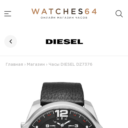
Главная
›
Магазин
›
Часы DIESEL DZ7376