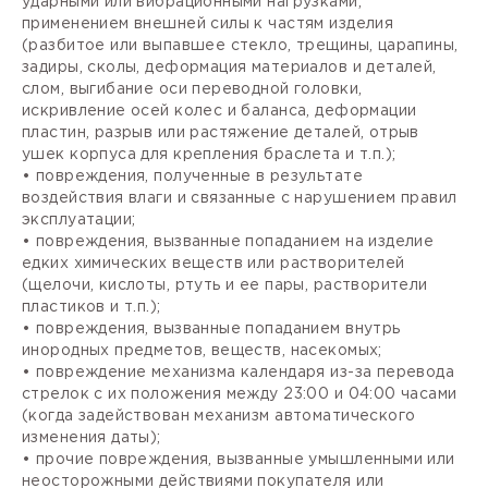
ударными или вибрационными нагрузками,
применением внешней силы к частям изделия
(разбитое или выпавшее стекло, трещины, царапины,
задиры, сколы, деформация материалов и деталей,
слом, выгибание оси переводной головки,
искривление осей колес и баланса, деформации
пластин, разрыв или растяжение деталей, отрыв
ушек корпуса для крепления браслета и т.п.);
• повреждения, полученные в результате
воздействия влаги и связанные с нарушением правил
эксплуатации;
• повреждения, вызванные попаданием на изделие
едких химических веществ или растворителей
(щелочи, кислоты, ртуть и ее пары, растворители
пластиков и т.п.);
• повреждения, вызванные попаданием внутрь
инородных предметов, веществ, насекомых;
• повреждение механизма календаря из-за перевода
стрелок с их положения между 23:00 и 04:00 часами
(когда задействован механизм автоматического
изменения даты);
• прочие повреждения, вызванные умышленными или
неосторожными действиями покупателя или