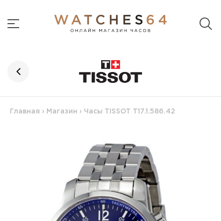
Главная
›
Магазин
›
Часы TISSOT T17.1.586.42