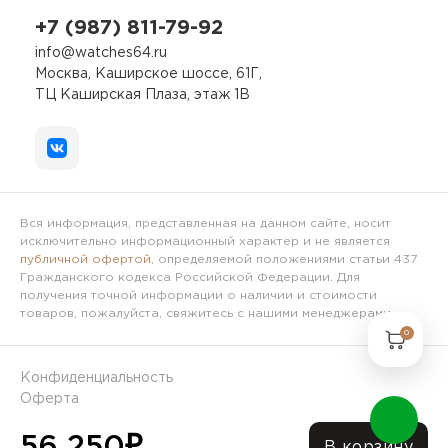
+7 (987) 811-79-92
info@watches64.ru
Москва, Каширское шоссе, 61Г,
ТЦ Каширская Плаза, этаж 1В
Вся информация, представленная на данном сайте, носит
исключительно информационный характер и не является
публичной офертой
, определяемой положениями статьи 437
Гражданского кодекса Российской Федерации. Для
получения точной информации о наличии и стоимости
товаров, пожалуйста, свяжитесь с нашими менеджерами.
0
Конфиденциальность
Оферта
56 250
₽
© 2024 Интернет-магазин Часы64.ру
В корзину