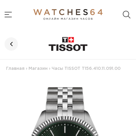
Главная
›
Магазин
›
Часы TISSOT T156.410.11.091.00