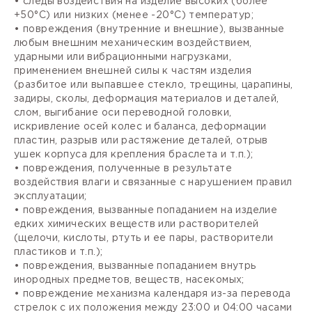
• следы воздействия на изделие высоких (более
+50°С) или низких (менее -20°С) температур;
• повреждения (внутренние и внешние), вызванные
любым внешним механическим воздействием,
ударными или вибрационными нагрузками,
применением внешней силы к частям изделия
(разбитое или выпавшее стекло, трещины, царапины,
задиры, сколы, деформация материалов и деталей,
слом, выгибание оси переводной головки,
искривление осей колес и баланса, деформации
пластин, разрыв или растяжение деталей, отрыв
ушек корпуса для крепления браслета и т.п.);
• повреждения, полученные в результате
воздействия влаги и связанные с нарушением правил
эксплуатации;
• повреждения, вызванные попаданием на изделие
едких химических веществ или растворителей
(щелочи, кислоты, ртуть и ее пары, растворители
пластиков и т.п.);
• повреждения, вызванные попаданием внутрь
инородных предметов, веществ, насекомых;
• повреждение механизма календаря из-за перевода
стрелок с их положения между 23:00 и 04:00 часами