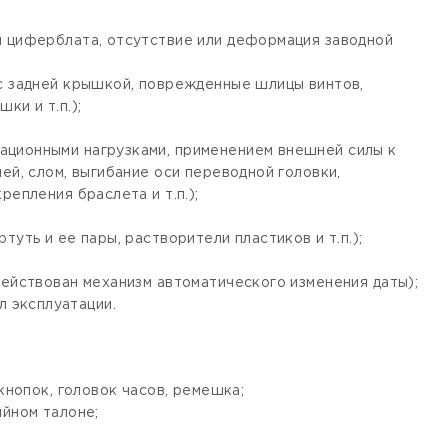
я циферблата, отсутствие или деформация заводной
 с задней крышкой, поврежденные шлицы винтов,
ки и т.п.);
ационными нагрузками, применением внешней силы к
ей, слом, выгибание оси переводной головки,
епления браслета и т.п.);
уть и ее пары, растворители пластиков и т.п.);
действован механизм автоматического изменения даты);
 эксплуатации.
кнопок, головок часов, ремешка;
ийном талоне;