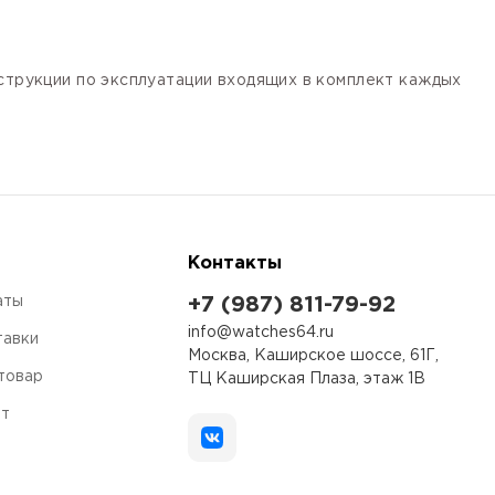
нструкции по эксплуатации входящих в комплект каждых
Контакты
аты
+7 (987) 811-79-92
info@watches64.ru
тавки
Москва, Каширское шоссе, 61Г,
 товар
ТЦ Каширская Плаза, этаж 1В
ет