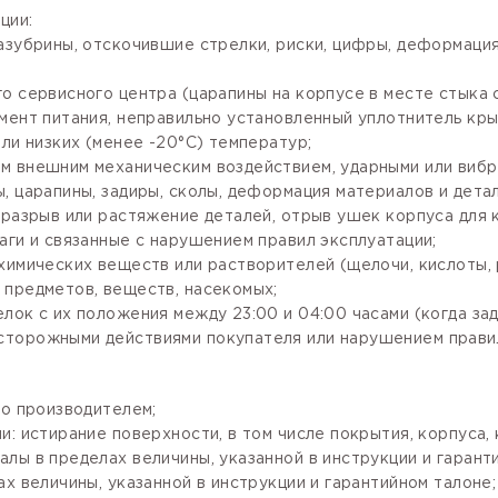
ции:
зазубрины, отскочившие стрелки, риски, цифры, деформаци
го сервисного центра (царапины на корпусе в месте стыка
мент питания, неправильно установленный уплотнитель крыш
ли низких (менее -20°С) температур;
м внешним механическим воздействием, ударными или вибр
, царапины, задиры, сколы, деформация материалов и детал
разрыв или растяжение деталей, отрыв ушек корпуса для кр
аги и связанные с нарушением правил эксплуатации;
имических веществ или растворителей (щелочи, кислоты, рт
 предметов, веществ, насекомых;
лок с их положения между 23:00 и 04:00 часами (когда за
сторожными действиями покупателя или нарушением правил
го производителем;
: истирание поверхности, в том числе покрытия, корпуса, 
лы в пределах величины, указанной в инструкции и гарант
х величины, указанной в инструкции и гарантийном талоне;