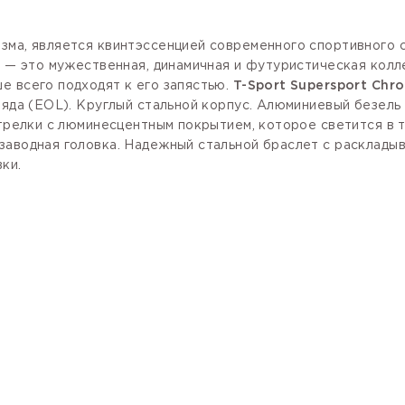
зма, является квинтэссенцией современного спортивного 
no — это мужественная, динамичная и футуристическая кол
е всего подходят к его запястью.
T-Sport Supersport Chro
яда (
EOL).
Круглый стальной корпус. Алюминиевый безель
стрелки с люминесцентным покрытием, которое светится в 
заводная головка.
Надежный стальной браслет с
расклады
ки.