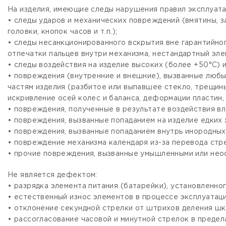
На изделия, имеющие следы нарушения правил эксплуата
• следы ударов и механических повреждений (вмятины, 
головки, кнопок часов и т.п.);
• следы несанкционированного вскрытия вне гарантийно
отпечатки пальцев внутри механизма, нестандартный эле
• следы воздействия на изделие высоких (более +50°С) и
• повреждения (внутренние и внешние), вызванные любы
частям изделия (разбитое или выпавшее стекло, трещины
искривление осей колес и баланса, деформации пластин, 
• повреждения, полученные в результате воздействия вл
• повреждения, вызванные попаданием на изделие едких х
• повреждения, вызванные попаданием внутрь инородных
• повреждение механизма календаря из-за перевода стре
• прочие повреждения, вызванные умышленными или нео
Не является дефектом:
• разрядка элемента питания (батарейки), установленно
• естественный износ элементов в процессе эксплуатации
• отклонение секундной стрелки от штрихов деления шка
• рассогласование часовой и минутной стрелок в предела