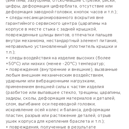
(вмятины, зазубрины, отскочившие стрелки, риски,
цифры, деформация циферблата, отсутствие или
деформация заводной головки, кнопок часов и т.п.);
• следы несанкционированного вскрытия вне
гарантийного сервисного центра (царапины на
корпусе в месте стыка с задней крышкой,
поврежденные шлицы винтов, отпечатки пальцев
внутри механизма, нестандартный элемент питания,
неправильно установленный уплотнитель крышки и
т.п.);
• следы воздействия на изделие высоких (более
+50°С) или низких (менее -20°С) температур;
• повреждения (внутренние и внешние), вызванные
любым внешним механическим воздействием,
ударными или вибрационными нагрузками,
применением внешней силы к частям изделия
(разбитое или выпавшее стекло, трещины, царапины,
задиры, сколы, деформация материалов и деталей,
слом, выгибание оси переводной головки,
искривление осей колес и баланса, деформации
пластин, разрыв или растяжение деталей, отрыв
ушек корпуса для крепления браслета и т.п.);
• повреждения, полученные в результате