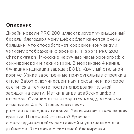
Описание
Дизайн модели PRC 200 иллюстрирует уменьшенный
безель, благодаря чему циферблат кажется очень
большим, что способствует современному виду и
четкому отображению времени.
T-Sport PRC 200
Chronograph.
Мужские наручные часы-хронограф с
секундомером и тахиметром. В механизме 4 камня.
Функция индикации заряда (
EOL).
Круглый стальной
корпус. Узкие заостренные прямоугольные стрелки в
стиле Baton с люминесцентным покрытием, которое
светится в темноте после непродолжительной
зарядки на свету. Метки в виде арабских цифр и
штрихов. Окошко даты находится между часовыми
отметками 4 и 5. Завинчивающаяся
рифленая
заводная головка.
Завинчивающаяся задняя
крышка. Надежный стальной браслет
с
раскладывающейся застежкой
и удлинением для
дайверов. Застежка с системой блокировки.