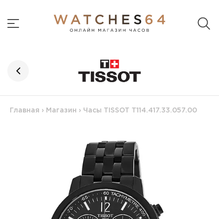
Главная
›
Магазин
›
Часы TISSOT T114.417.33.057.00