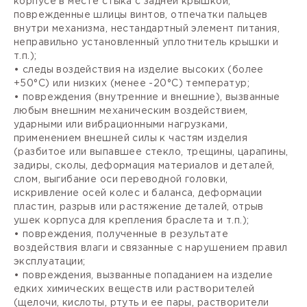
корпусе в месте стыка с задней крышкой,
поврежденные шлицы винтов, отпечатки пальцев
внутри механизма, нестандартный элемент питания,
неправильно установленный уплотнитель крышки и
т.п.);
• следы воздействия на изделие высоких (более
+50°С) или низких (менее -20°С) температур;
• повреждения (внутренние и внешние), вызванные
любым внешним механическим воздействием,
ударными или вибрационными нагрузками,
применением внешней силы к частям изделия
(разбитое или выпавшее стекло, трещины, царапины,
задиры, сколы, деформация материалов и деталей,
слом, выгибание оси переводной головки,
искривление осей колес и баланса, деформации
пластин, разрыв или растяжение деталей, отрыв
ушек корпуса для крепления браслета и т.п.);
• повреждения, полученные в результате
воздействия влаги и связанные с нарушением правил
эксплуатации;
• повреждения, вызванные попаданием на изделие
едких химических веществ или растворителей
(щелочи, кислоты, ртуть и ее пары, растворители