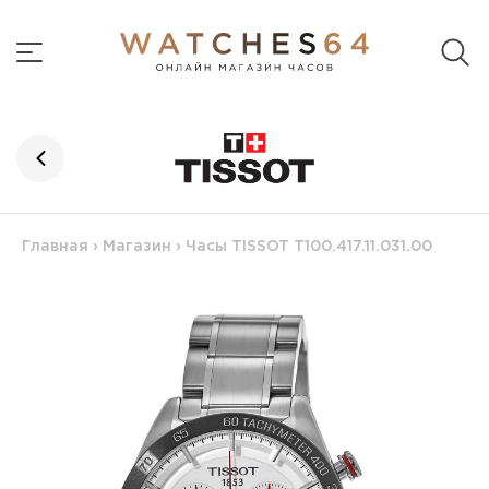
Главная
›
Магазин
›
Часы TISSOT T100.417.11.031.00