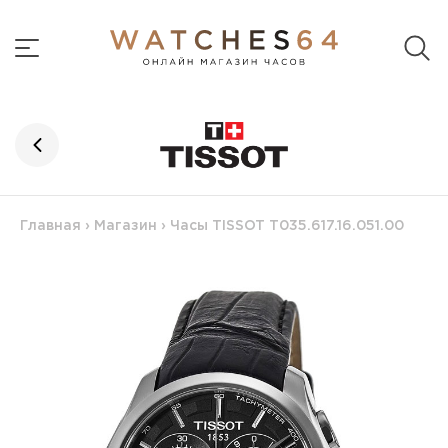
Главная
›
Магазин
›
Часы TISSOT T035.617.16.051.00