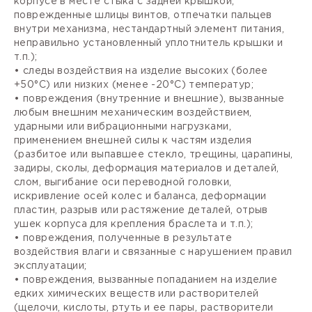
корпусе в месте стыка с задней крышкой,
поврежденные шлицы винтов, отпечатки пальцев
внутри механизма, нестандартный элемент питания,
неправильно установленный уплотнитель крышки и
т.п.);
• следы воздействия на изделие высоких (более
+50°С) или низких (менее -20°С) температур;
• повреждения (внутренние и внешние), вызванные
любым внешним механическим воздействием,
ударными или вибрационными нагрузками,
применением внешней силы к частям изделия
(разбитое или выпавшее стекло, трещины, царапины,
задиры, сколы, деформация материалов и деталей,
слом, выгибание оси переводной головки,
искривление осей колес и баланса, деформации
пластин, разрыв или растяжение деталей, отрыв
ушек корпуса для крепления браслета и т.п.);
• повреждения, полученные в результате
воздействия влаги и связанные с нарушением правил
эксплуатации;
• повреждения, вызванные попаданием на изделие
едких химических веществ или растворителей
(щелочи, кислоты, ртуть и ее пары, растворители