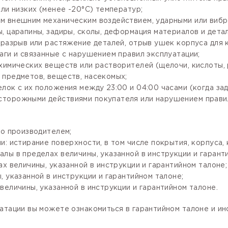
ли низких (менее -20°С) температур;
м внешним механическим воздействием, ударными или вибр
, царапины, задиры, сколы, деформация материалов и детал
разрыв или растяжение деталей, отрыв ушек корпуса для кр
аги и связанные с нарушением правил эксплуатации;
имических веществ или растворителей (щелочи, кислоты, рт
 предметов, веществ, насекомых;
лок с их положения между 23:00 и 04:00 часами (когда за
сторожными действиями покупателя или нарушением правил
го производителем;
: истирание поверхности, в том числе покрытия, корпуса, 
лы в пределах величины, указанной в инструкции и гарант
х величины, указанной в инструкции и гарантийном талоне;
 указанной в инструкции и гарантийном талоне;
величины, указанной в инструкции и гарантийном талоне.
атации вы можете ознакомиться в гарантийном талоне и и