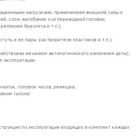
ационными нагрузками, применением внешней силы к
ей, слом, выгибание оси переводной головки,
епления браслета и т.п.);
уть и ее пары, растворители пластиков и т.п.);
действован механизм автоматического изменения даты);
 эксплуатации.
кнопок, головок часов, ремешка;
ийном талоне;
нструкции по эксплуатации входящих в комплект каждых