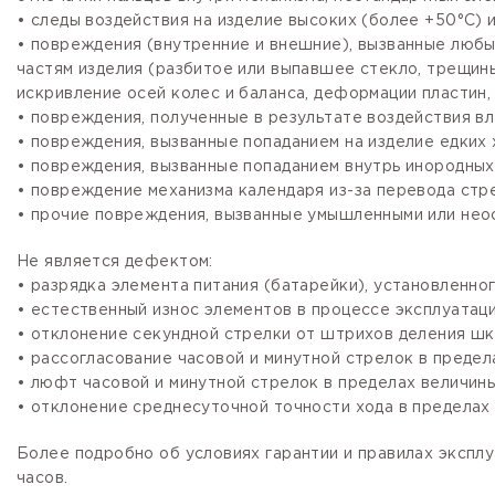
• следы воздействия на изделие высоких (более +50°С) и
• повреждения (внутренние и внешние), вызванные любы
частям изделия (разбитое или выпавшее стекло, трещины
искривление осей колес и баланса, деформации пластин, 
• повреждения, полученные в результате воздействия вл
• повреждения, вызванные попаданием на изделие едких х
• повреждения, вызванные попаданием внутрь инородных
• повреждение механизма календаря из-за перевода стре
• прочие повреждения, вызванные умышленными или нео
Не является дефектом:
• разрядка элемента питания (батарейки), установленно
• естественный износ элементов в процессе эксплуатации
• отклонение секундной стрелки от штрихов деления шка
• рассогласование часовой и минутной стрелок в предела
• люфт часовой и минутной стрелок в пределах величины,
• отклонение среднесуточной точности хода в пределах 
Более подробно об условиях гарантии и правилах эксплу
часов.