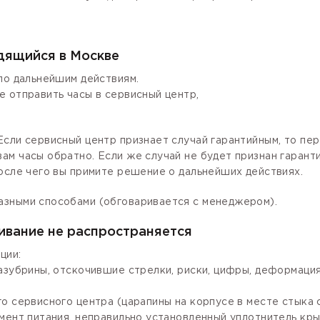
одящийся в Москве
по дальнейшим действиям.
е отправить часы в сервисный центр,
сли сервисный центр признает случай гарантийным, то пер
ам часы обратно. Если же случай не будет признан гаран
осле чего вы примите решение о дальнейших действиях.
азными способами (обговаривается с менеджером).
ивание не распространяется
ции:
зазубрины, отскочившие стрелки, риски, цифры, деформаци
го сервисного центра (царапины на корпусе в месте стыка
мент питания, неправильно установленный уплотнитель крыш