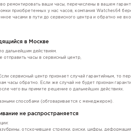
о ремонтировать ваши часы, перечислены в вашем гаранти
ломки приобретенных у нас часов, компания Watches64 бер
енное часами в пути до сервисного центра и обратно не вх
одящийся в Москве
по дальнейшим действиям.
е отправить часы в сервисный центр,
сли сервисный центр признает случай гарантийным, то пер
ам часы обратно. Если же случай не будет признан гаран
осле чего вы примите решение о дальнейших действиях.
азными способами (обговаривается с менеджером).
ивание не распространяется
ции:
зазубрины, отскочившие стрелки, риски, цифры, деформаци