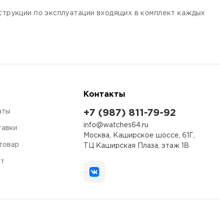
нструкции по эксплуатации входящих в комплект каждых
Контакты
аты
+7 (987) 811-79-92
info@watches64.ru
тавки
Москва, Каширское шоссе, 61Г,
 товар
ТЦ Каширская Плаза, этаж 1В
ет