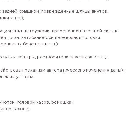
 с задней крышкой, поврежденные шлицы винтов,
ки и т.п.);
ационными нагрузками, применением внешней силы к
ей, слом, выгибание оси переводной головки,
епления браслета и т.п.);
уть и ее пары, растворители пластиков и т.п.);
действован механизм автоматического изменения даты);
 эксплуатации.
кнопок, головок часов, ремешка;
ийном талоне;