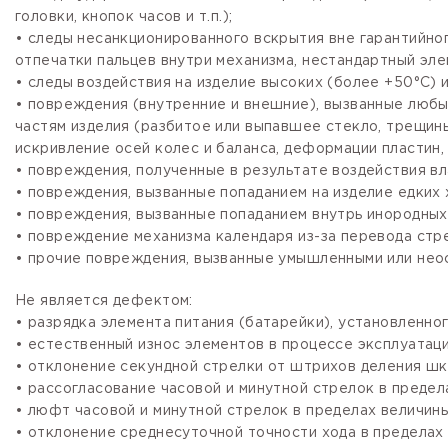
головки, кнопок часов и т.п.);
• следы несанкционированного вскрытия вне гарантийно
отпечатки пальцев внутри механизма, нестандартный эле
• следы воздействия на изделие высоких (более +50°С) и
• повреждения (внутренние и внешние), вызванные любы
частям изделия (разбитое или выпавшее стекло, трещины
искривление осей колес и баланса, деформации пластин, 
• повреждения, полученные в результате воздействия вл
• повреждения, вызванные попаданием на изделие едких х
• повреждения, вызванные попаданием внутрь инородных
• повреждение механизма календаря из-за перевода стре
• прочие повреждения, вызванные умышленными или нео
Не является дефектом:
• разрядка элемента питания (батарейки), установленно
• естественный износ элементов в процессе эксплуатации
• отклонение секундной стрелки от штрихов деления шка
• рассогласование часовой и минутной стрелок в предела
• люфт часовой и минутной стрелок в пределах величины,
• отклонение среднесуточной точности хода в пределах 