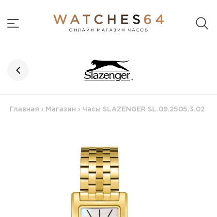
Главная
›
Магазин
›
Часы SLAZENGER SL.09.2505.3.02