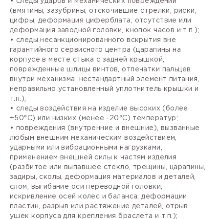
• следы ударов и механических повреждений
(вмятины, зазубрины, отскочившие стрелки, риски,
цифры, деформация циферблата, отсутствие или
деформация заводной головки, кнопок часов и т.п.);
• следы несанкционированного вскрытия вне
гарантийного сервисного центра (царапины на
корпусе в месте стыка с задней крышкой,
поврежденные шлицы винтов, отпечатки пальцев
внутри механизма, нестандартный элемент питания,
неправильно установленный уплотнитель крышки и
т.п.);
• следы воздействия на изделие высоких (более
+50°С) или низких (менее -20°С) температур;
• повреждения (внутренние и внешние), вызванные
любым внешним механическим воздействием,
ударными или вибрационными нагрузками,
применением внешней силы к частям изделия
(разбитое или выпавшее стекло, трещины, царапины,
задиры, сколы, деформация материалов и деталей,
слом, выгибание оси переводной головки,
искривление осей колес и баланса, деформации
пластин, разрыв или растяжение деталей, отрыв
ушек корпуса для крепления браслета и т.п.);