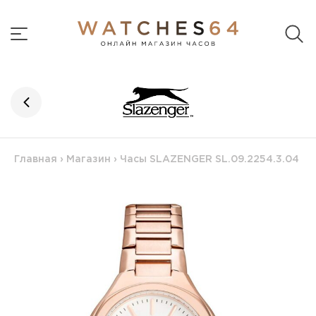
Главная
›
Магазин
›
Часы SLAZENGER SL.09.2254.3.04