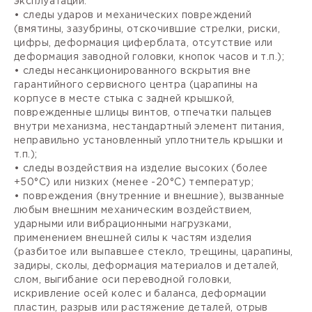
эксплуатации:
• следы ударов и механических повреждений
(вмятины, зазубрины, отскочившие стрелки, риски,
цифры, деформация циферблата, отсутствие или
деформация заводной головки, кнопок часов и т.п.);
• следы несанкционированного вскрытия вне
гарантийного сервисного центра (царапины на
корпусе в месте стыка с задней крышкой,
поврежденные шлицы винтов, отпечатки пальцев
внутри механизма, нестандартный элемент питания,
неправильно установленный уплотнитель крышки и
т.п.);
• следы воздействия на изделие высоких (более
+50°С) или низких (менее -20°С) температур;
• повреждения (внутренние и внешние), вызванные
любым внешним механическим воздействием,
ударными или вибрационными нагрузками,
применением внешней силы к частям изделия
(разбитое или выпавшее стекло, трещины, царапины,
задиры, сколы, деформация материалов и деталей,
слом, выгибание оси переводной головки,
искривление осей колес и баланса, деформации
пластин, разрыв или растяжение деталей, отрыв