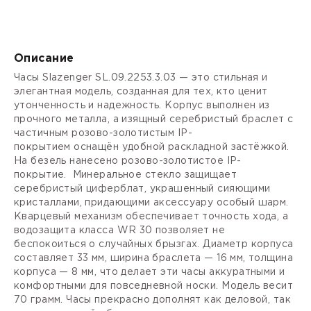
Описание
Часы Slazenger SL.09.2253.3.03 — это стильная и
элегантная модель, созданная для тех, кто ценит
утонченность и надежность. Корпус выполнен из
прочного металла, а изящный серебристый браслет с
частичным розово-золотистым
IP-
покрытием
оснащён удобной
раскладной застёжкой
.
На
безель
нанесено розово-золотистое
IP-
покрытие
.
Минеральное стекло
защищает
серебристый циферблат, украшенный сияющими
кристаллами, придающими аксессуару особый шарм.
Кварцевый механизм обеспечивает точность хода, а
водозащита класса WR 30 позволяет не
беспокоиться о случайных брызгах. Диаметр корпуса
составляет 33 мм, ширина браслета — 16 мм, толщина
корпуса — 8 мм, что делает эти часы аккуратными и
комфортными для повседневной носки. Модель весит
70 грамм. Часы прекрасно дополнят как деловой, так