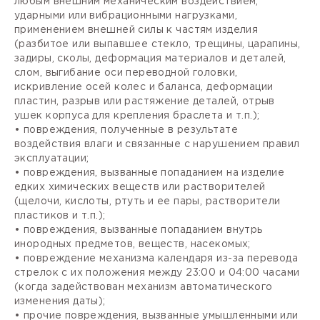
любым внешним механическим воздействием,
ударными или вибрационными нагрузками,
применением внешней силы к частям изделия
(разбитое или выпавшее стекло, трещины, царапины,
задиры, сколы, деформация материалов и деталей,
слом, выгибание оси переводной головки,
искривление осей колес и баланса, деформации
пластин, разрыв или растяжение деталей, отрыв
ушек корпуса для крепления браслета и т.п.);
• повреждения, полученные в результате
воздействия влаги и связанные с нарушением правил
эксплуатации;
• повреждения, вызванные попаданием на изделие
едких химических веществ или растворителей
(щелочи, кислоты, ртуть и ее пары, растворители
пластиков и т.п.);
• повреждения, вызванные попаданием внутрь
инородных предметов, веществ, насекомых;
• повреждение механизма календаря из-за перевода
стрелок с их положения между 23:00 и 04:00 часами
(когда задействован механизм автоматического
изменения даты);
• прочие повреждения, вызванные умышленными или