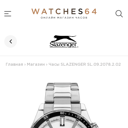
Главная
›
Магазин
›
Часы SLAZENGER SL.09.2078.2.02