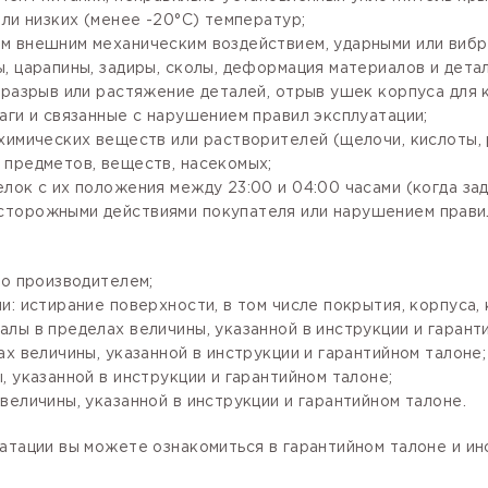
ли низких (менее -20°С) температур;
м внешним механическим воздействием, ударными или вибр
, царапины, задиры, сколы, деформация материалов и детал
разрыв или растяжение деталей, отрыв ушек корпуса для кр
аги и связанные с нарушением правил эксплуатации;
имических веществ или растворителей (щелочи, кислоты, рт
 предметов, веществ, насекомых;
лок с их положения между 23:00 и 04:00 часами (когда за
сторожными действиями покупателя или нарушением правил
го производителем;
: истирание поверхности, в том числе покрытия, корпуса, 
лы в пределах величины, указанной в инструкции и гарант
х величины, указанной в инструкции и гарантийном талоне;
 указанной в инструкции и гарантийном талоне;
величины, указанной в инструкции и гарантийном талоне.
атации вы можете ознакомиться в гарантийном талоне и и