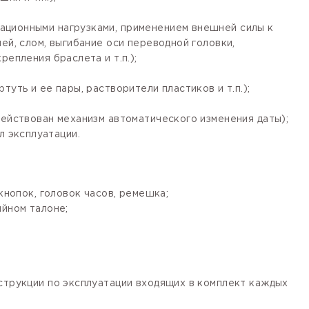
ационными нагрузками, применением внешней силы к
ей, слом, выгибание оси переводной головки,
епления браслета и т.п.);
уть и ее пары, растворители пластиков и т.п.);
действован механизм автоматического изменения даты);
 эксплуатации.
кнопок, головок часов, ремешка;
ийном талоне;
нструкции по эксплуатации входящих в комплект каждых