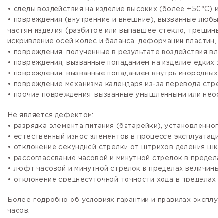
• следы воздействия на изделие высоких (более +50°С) и
• повреждения (внутренние и внешние), вызванные любы
частям изделия (разбитое или выпавшее стекло, трещины
искривление осей колес и баланса, деформации пластин, 
• повреждения, полученные в результате воздействия вл
• повреждения, вызванные попаданием на изделие едких х
• повреждения, вызванные попаданием внутрь инородных
• повреждение механизма календаря из-за перевода стре
• прочие повреждения, вызванные умышленными или нео
Не является дефектом:
• разрядка элемента питания (батарейки), установленно
• естественный износ элементов в процессе эксплуатации
• отклонение секундной стрелки от штрихов деления шка
• рассогласование часовой и минутной стрелок в предела
• люфт часовой и минутной стрелок в пределах величины,
• отклонение среднесуточной точности хода в пределах 
Более подробно об условиях гарантии и правилах эксплу
часов.