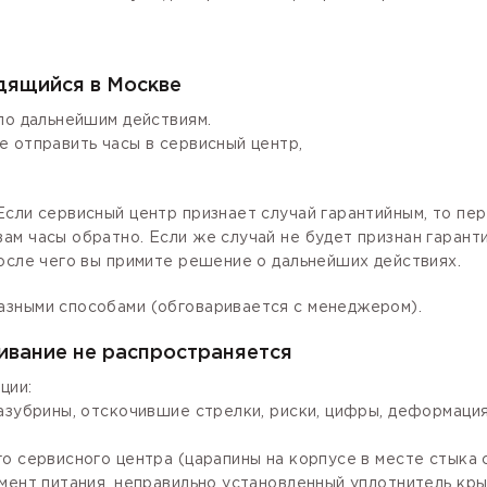
одящийся в Москве
по дальнейшим действиям.
е отправить часы в сервисный центр,
сли сервисный центр признает случай гарантийным, то пер
ам часы обратно. Если же случай не будет признан гаран
осле чего вы примите решение о дальнейших действиях.
азными способами (обговаривается с менеджером).
ивание не распространяется
ции:
зазубрины, отскочившие стрелки, риски, цифры, деформаци
го сервисного центра (царапины на корпусе в месте стыка
мент питания, неправильно установленный уплотнитель крыш