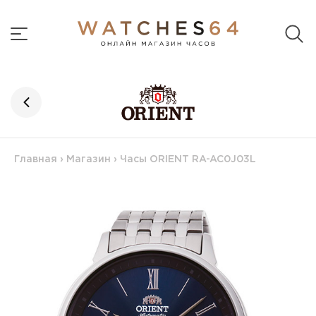
Главная
›
Магазин
›
Часы ORIENT RA-AC0J03L