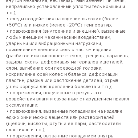
внутри механизма, нестандартный элемент питания,
неправильно установленный уплотнитель крышки и
т.п.);
• следы воздействия на изделие высоких (более
+50°С) или низких (менее -20°С) температур;
• повреждения (внутренние и внешние), вызванные
любым внешним механическим воздействием,
ударными или вибрационными нагрузками,
применением внешней силы к частям изделия
(разбитое или выпавшее стекло, трещины, царапины,
задиры, сколы, деформация материалов и деталей,
слом, выгибание оси переводной головки,
искривление осей колес и баланса, деформации
пластин, разрыв или растяжение деталей, отрыв
ушек корпуса для крепления браслета и т.п.);
• повреждения, полученные в результате
воздействия влаги и связанные с нарушением правил
эксплуатации;
• повреждения, вызванные попаданием на изделие
едких химических веществ или растворителей
(щелочи, кислоты, ртуть и ее пары, растворители
пластиков и т.п.);
• повреждения, вызванные попаданием внутрь