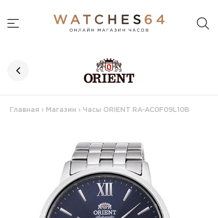
Главная
›
Магазин
›
Часы ORIENT RA-AC0F09L10B