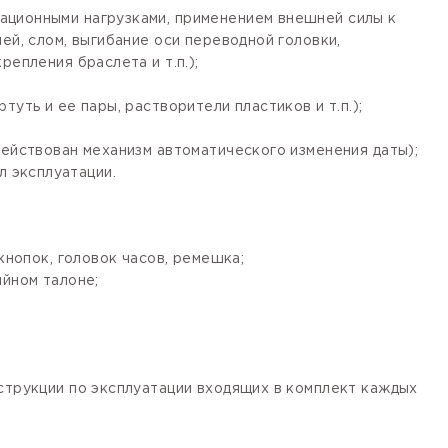
ационными нагрузками, применением внешней силы к
ей, слом, выгибание оси переводной головки,
епления браслета и т.п.);
уть и ее пары, растворители пластиков и т.п.);
действован механизм автоматического изменения даты);
 эксплуатации.
кнопок, головок часов, ремешка;
ийном талоне;
нструкции по эксплуатации входящих в комплект каждых