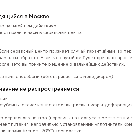
одящийся в Москве
по дальнейшим действиям.
е отправить часы в сервисный центр,
сли сервисный центр признает случай гарантийным, то пер
ам часы обратно. Если же случай не будет признан гаран
осле чего вы примите решение о дальнейших действиях.
азными способами (обговаривается с менеджером).
ивание не распространяется
ции:
зазубрины, отскочившие стрелки, риски, цифры, деформаци
го сервисного центра (царапины на корпусе в месте стыка
мент питания, неправильно установленный уплотнитель крыш
ли низких (менее -20°С) температур;