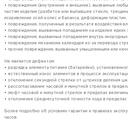
• повреждения (внутренние и внешние), вызванные любы
частям изделия (разбитое или выпавшее стекло, трещины
искривление осей колес и баланса, деформации пластин, 
• повреждения, полученные в результате воздействия вл
• повреждения, вызванные попаданием на изделие едких х
• повреждения, вызванные попаданием внутрь инородных
• повреждение механизма календаря из-за перевода стре
• прочие повреждения, вызванные умышленными или нео
Не является дефектом:
• разрядка элемента питания (батарейки), установленно
• естественный износ элементов в процессе эксплуатации
• отклонение секундной стрелки от штрихов деления шка
• рассогласование часовой и минутной стрелок в предела
• люфт часовой и минутной стрелок в пределах величины,
• отклонение среднесуточной точности хода в пределах 
Более подробно об условиях гарантии и правилах эксплу
часов.