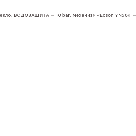
текло,
ВОДОЗАЩИТА — 10 bar,
Механизм «Epson YN56» 