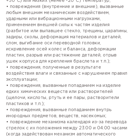
+50°С) или низких (менее -20°С) температур;
• повреждения (внутренние и внешние), вызванные
любым внешним механическим воздействием,
ударными или вибрационными нагрузками,
применением внешней силы к частям изделия
(разбитое или выпавшее стекло, трещины, царапины,
задиры, сколы, деформация материалов и деталей,
слом, выгибание оси переводной головки,
искривление осей колес и баланса, деформации
пластин, разрыв или растяжение деталей, отрыв
ушек корпуса для крепления браслета и т.п.);
• повреждения, полученные в результате
воздействия влаги и связанные с нарушением правил
эксплуатации;
• повреждения, вызванные попаданием на изделие
едких химических веществ или растворителей
(щелочи, кислоты, ртуть и ее пары, растворители
пластиков и т.п.);
• повреждения, вызванные попаданием внутрь
инородных предметов, веществ, насекомых;
• повреждение механизма календаря из-за перевода
стрелок с их положения между 23:00 и 04:00 часами
(когда задействован механизм автоматического