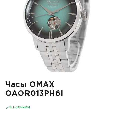
Часы OMAX
OAOR013PH6I
в наличии