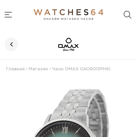
Главная
›
Магазин
›
Часы OMAX OAOR013PH6I