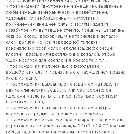
+50°С) или низких (менее -20°С) температур;
• повреждения (внутренние и внешние), вызванные
любым внешним механическим воздействием,
ударными или вибрационными нагрузками,
применением внешней силы к частям изделия
(разбитое или выпавшее стекло, трещины, царапины,
задиры, сколы, деформация материалов и деталей,
слом, выгибание оси переводной головки,
искривление осей колес и баланса, деформации
пластин, разрыв или растяжение деталей, отрыв
ушек корпуса для крепления браслета и т.п.);
• повреждения, полученные в результате
воздействия влаги и связанные с нарушением правил
эксплуатации;
• повреждения, вызванные попаданием на изделие
едких химических веществ или растворителей
(щелочи, кислоты, ртуть и ее пары, растворители
пластиков и т.п.);
• повреждения, вызванные попаданием внутрь
инородных предметов, веществ, насекомых;
• повреждение механизма календаря из-за перевода
стрелок с их положения между 23:00 и 04:00 часами
(когда задействован механизм автоматического