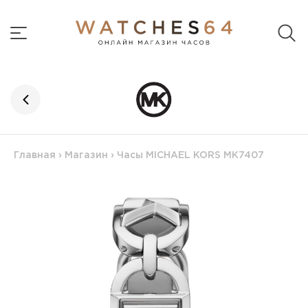
Главная
›
Магазин
›
Часы MICHAEL KORS MK7407