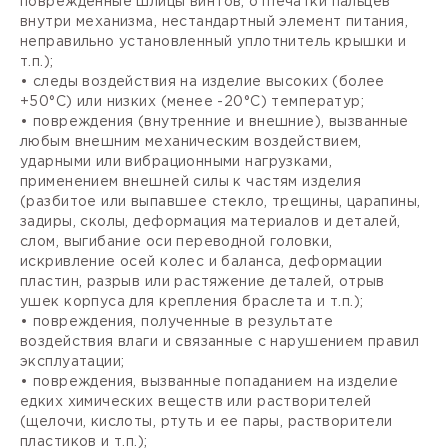
поврежденные шлицы винтов, отпечатки пальцев
внутри механизма, нестандартный элемент питания,
неправильно установленный уплотнитель крышки и
т.п.);
• следы воздействия на изделие высоких (более
+50°С) или низких (менее -20°С) температур;
• повреждения (внутренние и внешние), вызванные
любым внешним механическим воздействием,
ударными или вибрационными нагрузками,
применением внешней силы к частям изделия
(разбитое или выпавшее стекло, трещины, царапины,
задиры, сколы, деформация материалов и деталей,
слом, выгибание оси переводной головки,
искривление осей колес и баланса, деформации
пластин, разрыв или растяжение деталей, отрыв
ушек корпуса для крепления браслета и т.п.);
• повреждения, полученные в результате
воздействия влаги и связанные с нарушением правил
эксплуатации;
• повреждения, вызванные попаданием на изделие
едких химических веществ или растворителей
(щелочи, кислоты, ртуть и ее пары, растворители
пластиков и т.п.);