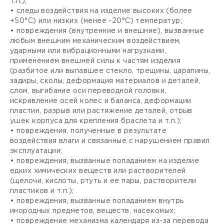
т.п.);
• следы воздействия на изделие высоких (более
+50°С) или низких (менее -20°С) температур;
• повреждения (внутренние и внешние), вызванные
любым внешним механическим воздействием,
ударными или вибрационными нагрузками,
применением внешней силы к частям изделия
(разбитое или выпавшее стекло, трещины, царапины,
задиры, сколы, деформация материалов и деталей,
слом, выгибание оси переводной головки,
искривление осей колес и баланса, деформации
пластин, разрыв или растяжение деталей, отрыв
ушек корпуса для крепления браслета и т.п.);
• повреждения, полученные в результате
воздействия влаги и связанные с нарушением правил
эксплуатации;
• повреждения, вызванные попаданием на изделие
едких химических веществ или растворителей
(щелочи, кислоты, ртуть и ее пары, растворители
пластиков и т.п.);
• повреждения, вызванные попаданием внутрь
инородных предметов, веществ, насекомых;
• повреждение механизма календаря из-за перевода