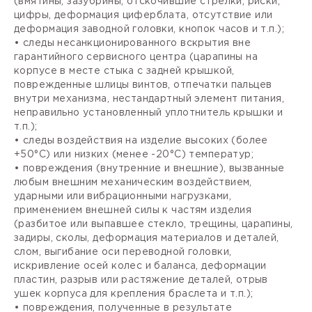
(вмятины, зазубрины, отскочившие стрелки, риски,
цифры, деформация циферблата, отсутствие или
деформация заводной головки, кнопок часов и т.п.);
• следы несанкционированного вскрытия вне
гарантийного сервисного центра (царапины на
корпусе в месте стыка с задней крышкой,
поврежденные шлицы винтов, отпечатки пальцев
внутри механизма, нестандартный элемент питания,
неправильно установленный уплотнитель крышки и
т.п.);
• следы воздействия на изделие высоких (более
+50°С) или низких (менее -20°С) температур;
• повреждения (внутренние и внешние), вызванные
любым внешним механическим воздействием,
ударными или вибрационными нагрузками,
применением внешней силы к частям изделия
(разбитое или выпавшее стекло, трещины, царапины,
задиры, сколы, деформация материалов и деталей,
слом, выгибание оси переводной головки,
искривление осей колес и баланса, деформации
пластин, разрыв или растяжение деталей, отрыв
ушек корпуса для крепления браслета и т.п.);
• повреждения, полученные в результате